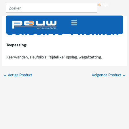
Ga naar de inhoud
Zoeken
NL
EN
DE
80x80x40 4 nokken
Toepassing:
Keerwanden, sleufsilo’s, “tijdelijke” opslag, wegafzetting.
←
Vorige Product
Volgende Product
→