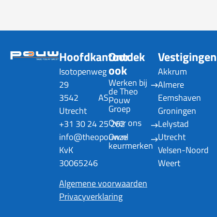
Hoofdkantoor
Ontdek
Vestigingen
ook
Isotopenweg
Akkrum
Werken bij 
29
Almere
de Theo 
3542 AS
Eemshaven
Pouw 
Groep
Utrecht
Groningen
Over ons
+31 30 24 25 262
Lelystad
info@theopouw.nl
Onze 
Utrecht
keurmerken
KvK
Velsen-Noord
30065246
Weert
Algemene voorwaarden
Privacyverklaring