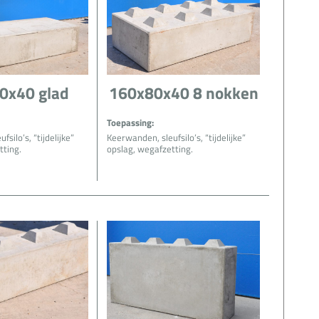
0x40 glad
160x80x40 8 nokken
Toepassing:
silo’s, “tijdelijke”
Keerwanden, sleufsilo’s, “tijdelijke”
tting.
opslag, wegafzetting.