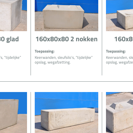
0 glad
160x80x80 2 nokken
160x8
Toepassing:
Toepassing:
, “tijdelijke”
Keerwanden, sleufsilo’s, “tijdelijke”
Keerwanden, sleuf
opslag, wegafzetting.
opslag, wegafze