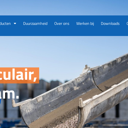
ducten
Duurzaamheid
Over ons
Werken bij
Downloads
culair,
am.