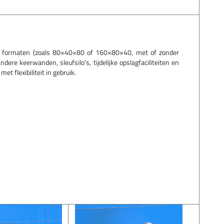
le formaten (zoals 80×40×80 of 160×80×40, met of zonder
dere keerwanden, sleufsilo’s, tijdelijke opslagfaciliteiten en
et flexibiliteit in gebruik.