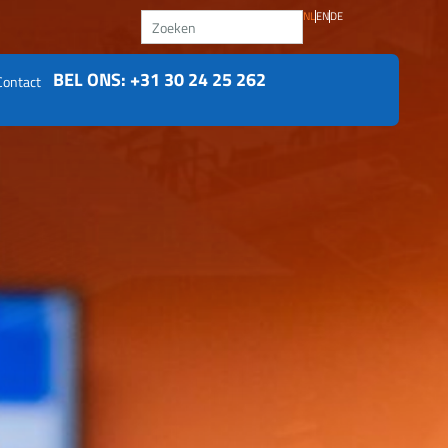
Zoeken
NL
EN
DE
BEL ONS: +31 30 24 25 262
Contact