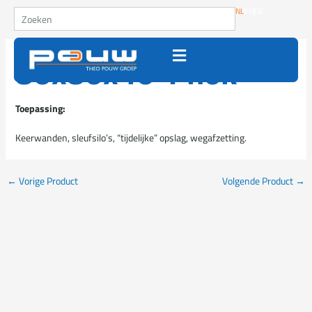
Ga naar de inhoud
Zoeken
NL
EN
DE
80x80x40 1 nok
Toepassing:
Keerwanden, sleufsilo’s, “tijdelijke” opslag, wegafzetting.
←
Vorige Product
Volgende Product
→