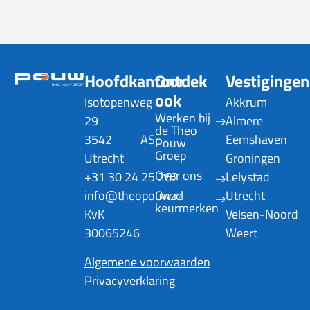
Hoofdkantoor
Ontdek
Vestigingen
ook
Isotopenweg
Akkrum
Werken bij 
29
Almere
de Theo 
3542 AS
Eemshaven
Pouw 
Groep
Utrecht
Groningen
Over ons
+31 30 24 25 262
Lelystad
info@theopouw.nl
Onze 
Utrecht
keurmerken
KvK
Velsen-Noord
30065246
Weert
Algemene voorwaarden
Privacyverklaring