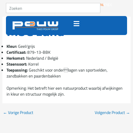
Ga naar de inhoud
Zoeken
NL
EN
DE
M3C zand
Kleur:
Geel/grijs
Certificaat:
879-13-BBK
Herkomst:
Nederland / België
Steensoort:
Korrel
Toepassing:
Geschikt voor onderlagen van sportvelden,
zandbakken en paardenbakken
Opmerking:
Het betreft hier een natuurproduct waarbij afwijkingen
in kleur en structuur mogelijk zijn.
←
Vorige Product
Volgende Product
→