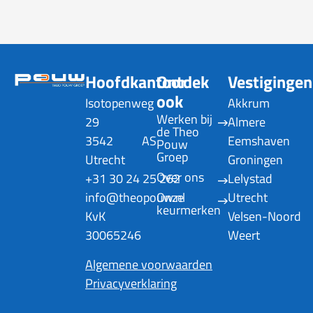
Hoofdkantoor
Ontdek
Vestigingen
ook
Isotopenweg
Akkrum
Werken bij 
29
Almere
de Theo 
3542 AS
Eemshaven
Pouw 
Groep
Utrecht
Groningen
Over ons
+31 30 24 25 262
Lelystad
info@theopouw.nl
Onze 
Utrecht
keurmerken
KvK
Velsen-Noord
30065246
Weert
Algemene voorwaarden
Privacyverklaring