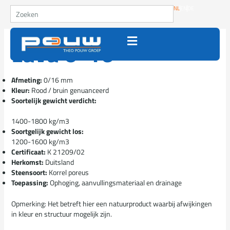
Ga naar de inhoud
Zoeken
NL
EN
DE
Lava 0-16
Afmeting:
0/16 mm
Kleur:
Rood / bruin genuanceerd
Soortelijk gewicht verdicht:
1400-1800 kg/m3
Soortgelijk gewicht los:
1200-1600 kg/m3
Certificaat:
K 21209/02
Herkomst:
Duitsland
Steensoort:
Korrel poreus
Toepassing:
Ophoging, aanvullingsmateriaal en drainage
Opmerking:
Het betreft hier een natuurproduct waarbij afwijkingen
in kleur en structuur mogelijk zijn.