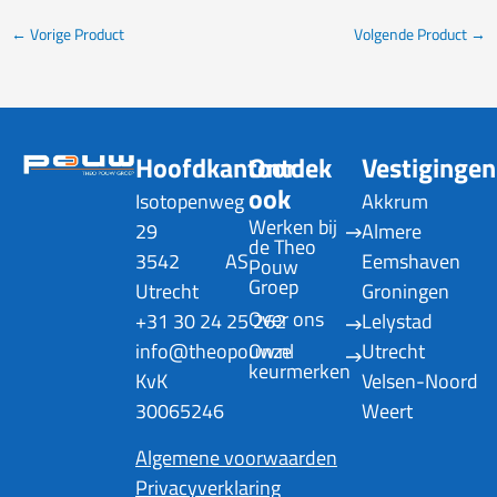
←
Vorige Product
Volgende Product
→
Hoofdkantoor
Ontdek
Vestigingen
ook
Isotopenweg
Akkrum
Werken bij 
29
Almere
de Theo 
3542 AS
Eemshaven
Pouw 
Groep
Utrecht
Groningen
Over ons
+31 30 24 25 262
Lelystad
info@theopouw.nl
Onze 
Utrecht
keurmerken
KvK
Velsen-Noord
30065246
Weert
Algemene voorwaarden
Privacyverklaring