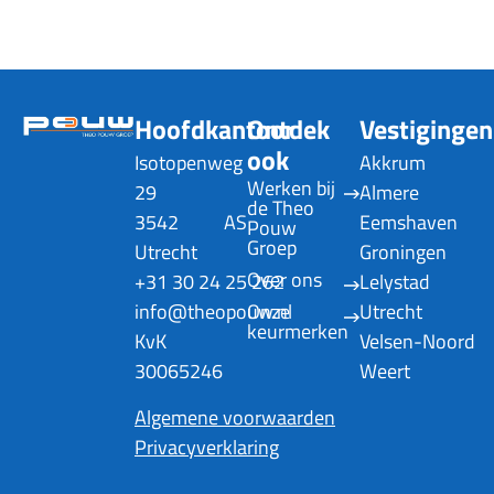
Hoofdkantoor
Ontdek
Vestigingen
ook
Isotopenweg
Akkrum
Werken bij 
29
Almere
de Theo 
3542 AS
Eemshaven
Pouw 
Groep
Utrecht
Groningen
Over ons
+31 30 24 25 262
Lelystad
info@theopouw.nl
Onze 
Utrecht
keurmerken
KvK
Velsen-Noord
30065246
Weert
Algemene voorwaarden
Privacyverklaring