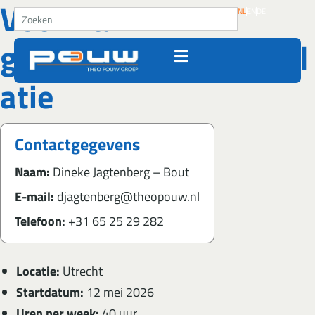
Voorman
Ga naar de inhoud
Zoeken
NL
EN
DE
grondreinigingsinstall
atie
Contactgegevens
Naam:
Dineke Jagtenberg – Bout
E-mail:
djagtenberg@theopouw.nl
Telefoon:
+31 65 25 29 282
Locatie:
Utrecht
Startdatum:
12 mei 2026
Uren per week:
40 uur