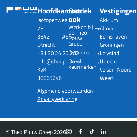
Hoofdkantoor
Ontdek
Vestigingen
ook
Isotopenweg
Akkrum
Werken bij 
29
Almere
de Theo 
3542 AS
Eemshaven
Pouw 
Groep
Utrecht
Groningen
Over ons
+31 30 24 25 262
Lelystad
info@theopouw.nl
Onze 
Utrecht
keurmerken
KvK
Velsen-Noord
30065246
Weert
Algemene voorwaarden
Privacyverklaring
© Theo Pouw Groep 2026