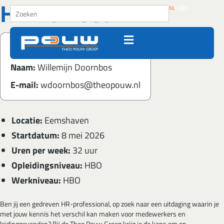
HR Adviseur
Ga naar de inhoud
Zoeken
NL
EN
DE
Contactgegevens
Naam:
Willemijn Doornbos
E-mail:
wdoornbos@theopouw.nl
Locatie:
Eemshaven
Startdatum:
8 mei 2026
Uren per week:
32 uur
Opleidingsniveau:
HBO
Werkniveau:
HBO
Ben jij een gedreven HR-professional, op zoek naar een uitdaging waarin je
met jouw kennis het verschil kan maken voor medewerkers en
leidinggevenden? Bij de Theo Pouw Groep krijg je de kans om op