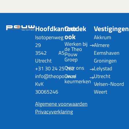
Hoofdkantoor
Ontdek
Vestigingen
ook
Isotopenweg
Akkrum
Werken bij 
29
Almere
de Theo 
3542 AS
Eemshaven
Pouw 
Groep
Utrecht
Groningen
Over ons
+31 30 24 25 262
Lelystad
info@theopouw.nl
Onze 
Utrecht
keurmerken
KvK
Velsen-Noord
30065246
Weert
Algemene voorwaarden
Privacyverklaring