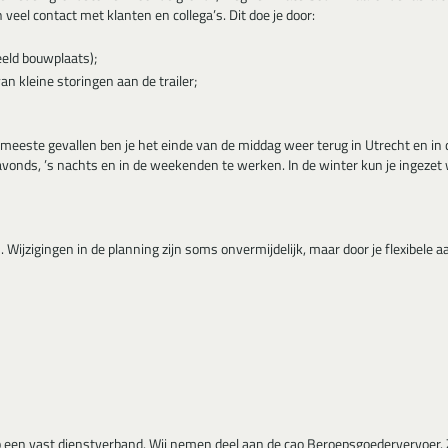
eel contact met klanten en collega’s. Dit doe je door:
eeld bouwplaats);
n kleine storingen aan de trailer;
 meeste gevallen ben je het einde van de middag weer terug in Utrecht en i
onds, ’s nachts en in de weekenden te werken. In de winter kun je ingezet w
. Wijzigingen in de planning zijn soms onvermijdelijk, maar door je flexibele a
 een vast dienstverband. Wij nemen deel aan de cao Beroepsgoedervervoer. Z