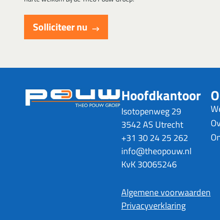
Solliciteer nu
Hoofdkantoor
O
We
Isotopenweg 29
Ov
3542 AS Utrecht
On
+31 30 24 25 262
info@theopouw.nl
KvK 30065246
Algemene voorwaarden
Privacyverklaring