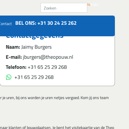
Zoeken
NL
EN
DE
BEL ONS: +31 30 24 25 262
Contact
Contactgegevens
Naam:
Jaimy Burgers
E-mail:
jburgers@theopouw.nl
Telefoon:
+31 65 25 29 268
+31 65 25 29 268
 je uren, bij ons worden je uren netjes vergoed. Kom jij ons team
aar klanten of bouwplaatsen. Je bent het visitekaartje van de Theo