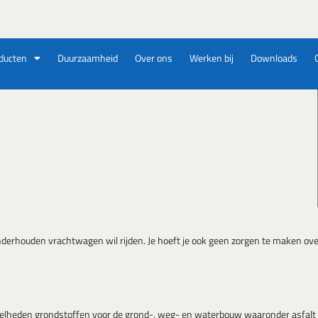
ducten
Duurzaamheid
Over ons
Werken bij
Downloads
nderhouden vrachtwagen wil rijden. Je hoeft je ook geen zorgen te maken over
veelheden grondstoffen voor de grond-, weg- en waterbouw waaronder asfalt n