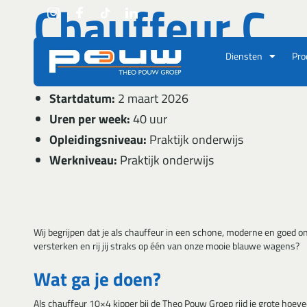
Chauffeur C
Ga naar de inhoud
Diensten
Pro
Locatie:
Utrecht
Startdatum:
2 maart 2026
Uren per week:
40 uur
Opleidingsniveau:
Praktijk onderwijs
Werkniveau:
Praktijk onderwijs
Wij begrijpen dat je als chauffeur in een schone, moderne en goed o
versterken en rij jij straks op één van onze mooie blauwe wagens?
Wat ga je doen?
Als chauffeur 10×4 kipper bij de Theo Pouw Groep rijd je grote hoe