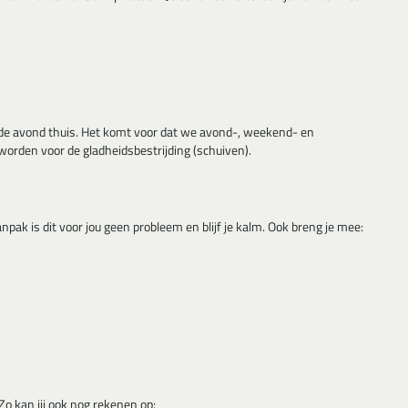
n de avond thuis. Het komt voor dat we avond-, weekend- en
orden voor de gladheidsbestrijding (schuiven).
anpak is dit voor jou geen probleem en blijf je kalm. Ook breng je mee:
o kan jij ook nog rekenen op: