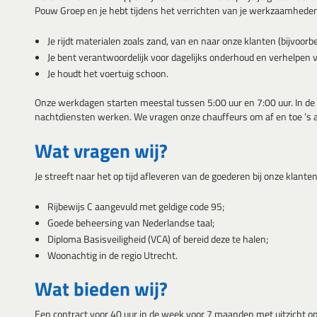
Pouw Groep en je hebt tijdens het verrichten van je werkzaamheden v
Je rijdt materialen zoals zand, van en naar onze klanten (bijvoorb
Je bent verantwoordelijk voor dagelijks onderhoud en verhelpen va
Je houdt het voertuig schoon.
Onze werkdagen starten meestal tussen 5:00 uur en 7:00 uur. In de
nachtdiensten werken. We vragen onze chauffeurs om af en toe ’s av
Wat vragen wij?
Je streeft naar het op tijd afleveren van de goederen bij onze klanten
Rijbewijs C aangevuld met geldige code 95;
Goede beheersing van Nederlandse taal;
Diploma Basisveiligheid (VCA) of bereid deze te halen;
Woonachtig in de regio Utrecht.
Wat bieden wij?
Een contract voor 40 uur in de week voor 7 maanden met uitzicht op