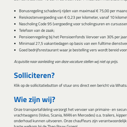
Bonusregeling schadevrij rijden van maximaal € 75,00 per maand
Reiskostenvergoeding van € 0,23 per kilometer, vanaf 10 kilome
Nascholing Code 95 (vergoeding voor scholingsuren en cursussen
Telefoon van de zaak;
Pensioenregeling bij het Pensioenfonds Vervoer van 30% per jaar
Minimaal 27,5 vakantiedagen op basis van een fulltime dienstve
Goed bedrijfsrestaurant waar je bestelling vers wordt bereid voor
Acquisitie naar aanleiding van deze vacature stellen wij niet op prijs.
Solliciteren?
Klik op de sollicitatiebutton of stuur ons direct een bericht via Whats
Wie zijn wij?
Onze transportafdeling verzorgt het vervoer van primaire- en secu
vrachtwagens (Volvo, Scania, MAN en Mercedes) o.a. trailers, kippe
onderhoud kunnen uitvoeren. Onze chauffeurs zijn verantwoordelijk 
harte welkom bij de Theo Pouw Groep!