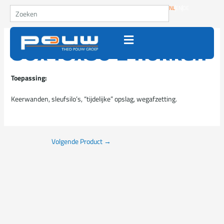
Ga naar de inhoud
Zoeken
NL
EN
DE
80x40x80 2 nokken
Toepassing:
Keerwanden, sleufsilo’s, “tijdelijke” opslag, wegafzetting.
Volgende Product
→