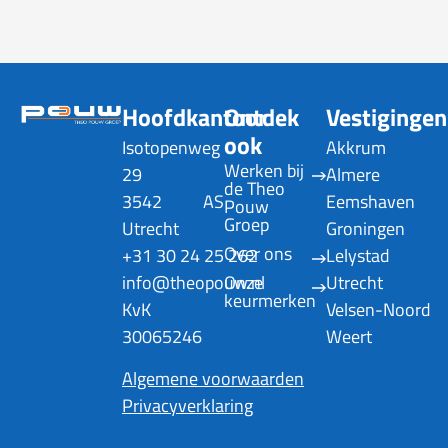
Hoofdkantoor
Ontdek
Vestigingen
ook
Isotopenweg
Akkrum
Werken bij 
29
Almere
de Theo 
3542 AS
Eemshaven
Pouw 
Groep
Utrecht
Groningen
Over ons
+31 30 24 25 262
Lelystad
info@theopouw.nl
Onze 
Utrecht
keurmerken
KvK
Velsen-Noord
30065246
Weert
Algemene voorwaarden
Privacyverklaring