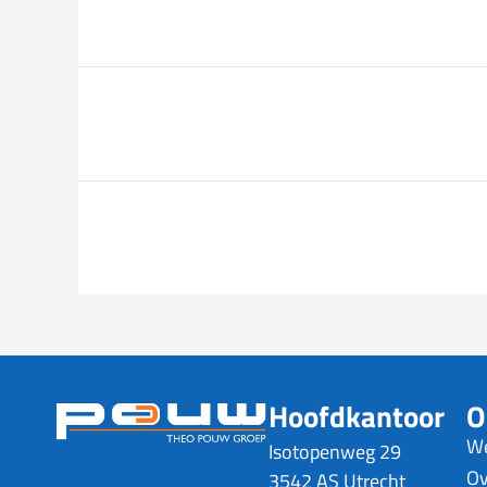
Hoofdkantoor
O
We
Isotopenweg 29
Ov
3542 AS Utrecht