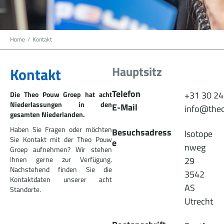
Home
/
Kontakt
Hauptsitz
Kontakt
Telefon
+31 30 24
Die Theo Pouw Groep hat acht
Niederlassungen in den
E-Mail
info@the
gesamten Niederlanden.
Haben Sie Fragen oder möchten
Besuchsadress
Isotope
Sie Kontakt mit der Theo Pouw
e
nweg
Groep aufnehmen? Wir stehen
Ihnen gerne zur Verfügung.
29
Nachstehend finden Sie die
3542
Kontaktdaten unserer acht
AS
Standorte.
Utrecht