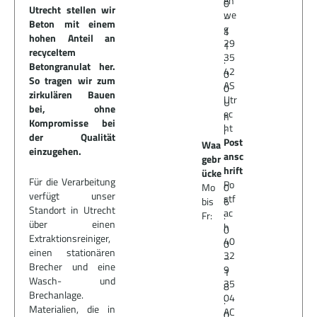
en
0
Utrecht stellen wir
we
–
Beton mit einem
g
1
hohen Anteil an
29
1
recyceltem
35
:
Betongranulat her.
42
0
So tragen wir zum
AS
0
zirkulären Bauen
Utr
U
bei, ohne
ec
h
Kompromisse bei
ht
r
der Qualität
Post
Waa
einzugehen.
ansc
gebr
hrift
ücke
Für die Verarbeitung
Po
Mo
0
verfügt unser
stf
bis
6
Standort in Utrecht
ac
Fr:
:
über einen
h
0
Extraktionsreiniger,
40
0
einen stationären
32
–
Brecher und eine
9
1
Wasch- und
35
8
Brechanlage.
04
:
Materialien, die in
AC
0