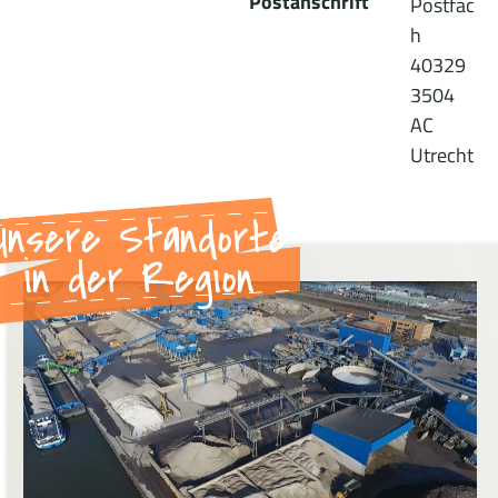
Postanschrift
Postfac
h
40329
3504
AC
Utrecht
Unsere Standorte
in der Region