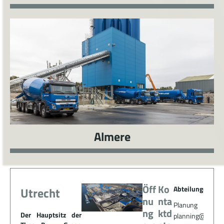
Almere
Öff
Ko
Abteilungen
Utrecht
nu
nta
Planung
ng
ktd
Der Hauptsitz der
planning@theop