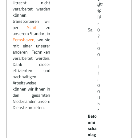
Utrecht nicht
Utr
0
verarbeitet werden
ec
U
können,
ht
h
transportieren wir
r
per
Schiff
zu
Sa:
0
unserem Standort in
7
Eemshaven
, wo sie
:
mit einer unserer
0
anderen Techniken
0
verarbeitet werden.
–
Dank dieser
1
effizienten und
1
nachhaltigen
:
Arbeitsweise
0
können wir Ihnen in
0
den gesamten
U
Niederlanden unsere
h
Dienste anbieten.
r
Beto
nmi
scha
nlag