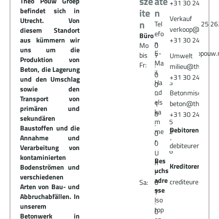
sze
ate
Theo Pouw Groep
+31 30 24 25 2
befindet sich in
ite
n
Verkauf
Utrecht. Von
n
Tel
+31 30 24 25 26
verkoop@theopo
diesem Standort
efo
Büro
aus kümmern wir
+31 30 24 25 2
n
Mo
0
uns um die
E-
info@theopouw.
bis
7
Umwelt
Produktion von
Ma
Fr:
:
milieu@theopou
Beton, die Lagerung
il
0
+31 30 24 25 2
und den Umschlag
Ha
3
0
sowie den
nd
0
Betonmischanla
–
Transport von
els
0
beton@theopouw
1
primären und
ka
6
8
+31 30 24 25 2
sekundären
m
5
:
Baustoffen und die
Debitorenbuchh
me
2
0
Annahme und
r
4
0
debiteuren@theo
Verarbeitung von
6
U
kontaminierten
Bes
h
Kreditorenbuchh
Bodenströmen und
uchs
r
verschiedenen
adre
crediteuren@the
Sa:
0
Arten von Bau- und
sse
7
Abbruchabfällen. In
Iso
:
unserem
top
0
Betonwerk in